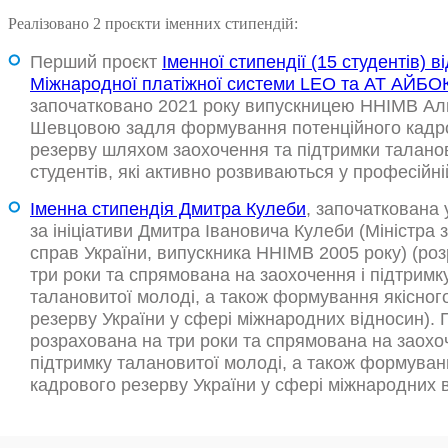
Реалізовано 2 проєкти іменних стипендій:
Перший проєкт
Іменної стипендії (15 студентів) ві
Міжнародної платіжної системи LEO та АТ АЙБ
започатковано 2021 року випускницею ННІМВ А
Шевцовою задля формування потенційного кадр
резерву шляхом заохочення та підтримки талано
студентів, які активно розвиваються у професійн
Іменна стипендія Дмитра Кулеби
, започаткована 
за ініціативи Дмитра Івановича Кулеби (Міністра
справ України, випускника ННІМВ 2005 року) (ро
три роки та спрямована на заохочення і підтримк
талановитої молоді, а також формування якісног
резерву України у сфері міжнародних відносин).
розрахована на три роки та спрямована на заохо
підтримку талановитої молоді, а також формуван
кадрового резерву України у сфері міжнародних 